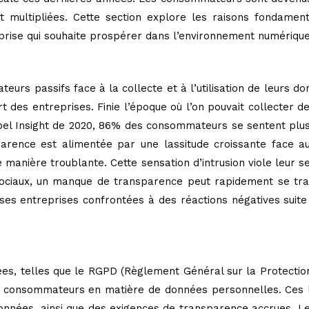
nt multipliées. Cette section explore les raisons fondame
rise qui souhaite prospérer dans l’environnement numérique
urs passifs face à la collecte et à l’utilisation de leurs do
 des entreprises. Finie l’époque où l’on pouvait collecter de
Label Insight de 2020, 86% des consommateurs se sentent plu
parence est alimentée par une lassitude croissante face au c
 manière troublante. Cette sensation d’intrusion viole leur s
ociaux, un manque de transparence peut rapidement se trans
es entreprises confrontées à des réactions négatives suite à
s, telles que le RGPD (Règlement Général sur la Protection
 consommateurs en matière de données personnelles. Ces lo
onnées, ainsi que des exigences de transparence accrues. L