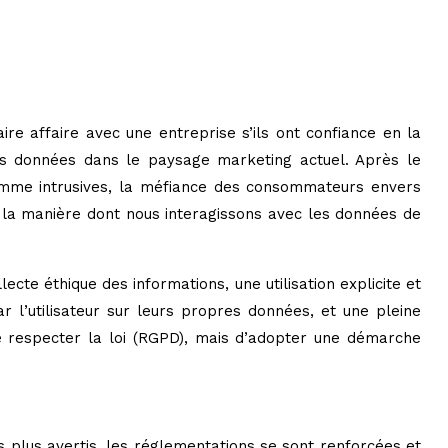
e affaire avec une entreprise s’ils ont confiance en la
des données dans le paysage marketing actuel. Après le
omme intrusives, la méfiance des consommateurs envers
er la manière dont nous interagissons avec les données de
te éthique des informations, une utilisation explicite et
r l’utilisateur sur leurs propres données, et une pleine
e respecter la loi (RGPD), mais d’adopter une démarche
plus avertis, les réglementations se sont renforcées et