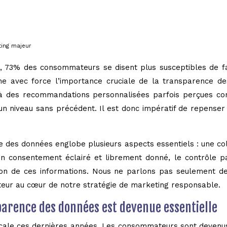
ting majeur
 73% des consommateurs se disent plus susceptibles de fair
ligne avec force l’importance cruciale de la transparence 
e à des recommandations personnalisées parfois perçues c
nt un niveau sans précédent. Il est donc impératif de repens
es données englobe plusieurs aspects essentiels : une collec
un consentement éclairé et librement donné, le contrôle pa
tion de ces informations. Nous ne parlons pas seulement d
ateur au cœur de notre stratégie de marketing responsable.
parence des données est devenue essentielle
cale ces dernières années. Les consommateurs sont devenus 