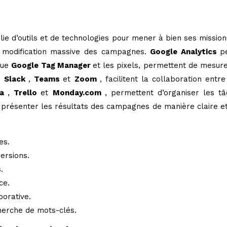
lie d’outils et de technologies pour mener à bien ses mission
la modification massive des campagnes.
Google Analytics
p
 que
Google Tag Manager
et les pixels, permettent de mesure
ue
Slack
,
Teams
et
Zoom
, facilitent la collaboration en
na
,
Trello
et
Monday.com
, permettent d’organiser les t
résenter les résultats des campagnes de manière claire et c
es.
versions.
.
ce.
borative.
herche de mots-clés.