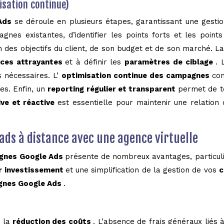
misation continue)
 Ads
se déroule en plusieurs étapes, garantissant une gest
es existantes, d’identifier les points forts et les points 
on des objectifs du client, de son budget et de son marché. L
ces attrayantes
et à définir les
paramètres de ciblage
. 
 nécessaires. L’
optimisation continue des campagnes
con
es. Enfin, un
reporting régulier et transparent
permet de te
ve et réactive
est essentielle pour maintenir une relation
ads à distance avec une agence virtuelle
gnes Google Ads
présente de nombreux avantages, particu
r investissement
et une simplification de la gestion de vos
c
gnes Google Ads
.
t la
réduction des coûts
. L’absence de frais généraux liés