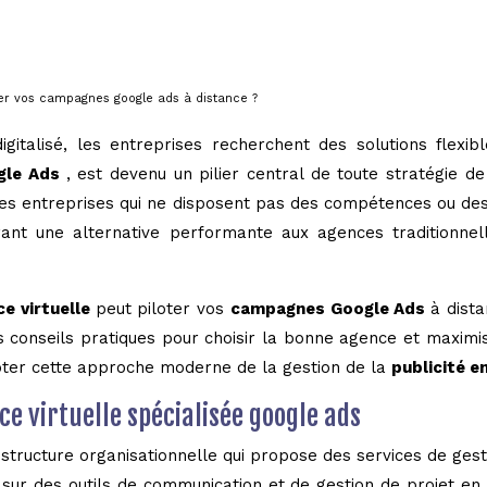
er vos campagnes google ads à distance ?
talisé, les entreprises recherchent des solutions flexib
ogle Ads
, est devenu un pilier central de toute stratégie 
s entreprises qui ne disposent pas des compétences ou des 
frant une alternative performante aux agences traditionne
ce virtuelle
peut piloter vos
campagnes Google Ads
à dist
s conseils pratiques pour choisir la bonne agence et maxim
pter cette approche moderne de la gestion de la
publicité e
 virtuelle spécialisée google ads
 structure organisationnelle qui propose des services de gest
sur des outils de communication et de gestion de projet en l