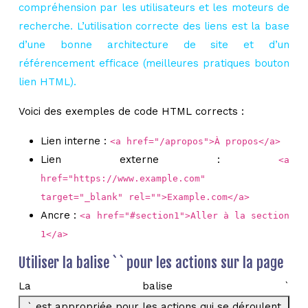
compréhension par les utilisateurs et les moteurs de
recherche. L’utilisation correcte des liens est la base
d’une bonne architecture de site et d’un
référencement efficace (meilleures pratiques bouton
lien HTML).
Voici des exemples de code HTML corrects :
Lien interne :
<a href="/apropos">À propos</a>
Lien externe :
<a
href="https://www.example.com"
target="_blank" rel="">Example.com</a>
Ancre :
<a href="#section1">Aller à la section
1</a>
Utiliser la balise ` ` pour les actions sur la page
La balise `
` est appropriée pour les actions qui se déroulent